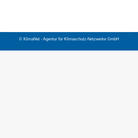
Animationen
Von
B-Markau-2019
6. April 2020
© KlimaNet - Agentur für Klimaschutz-Netzwerke GmbH